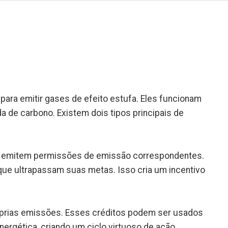
a emitir gases de efeito estufa. Eles funcionam
de carbono. Existem dois tipos principais de
 e emitem permissões de emissão correspondentes.
e ultrapassam suas metas. Isso cria um incentivo
óprias emissões. Esses créditos podem ser usados
nergética, criando um ciclo virtuoso de ação