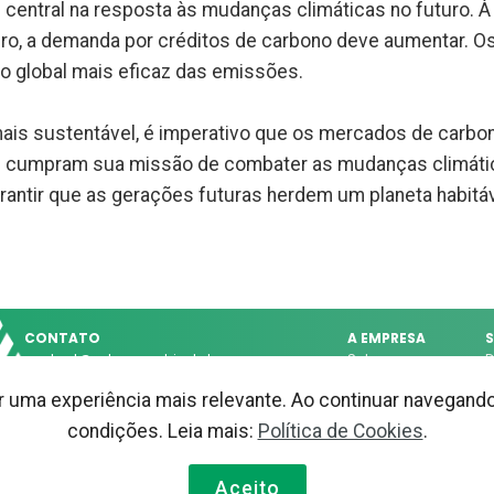
entral na resposta às mudanças climáticas no futuro. 
 a demanda por créditos de carbono deve aumentar. Os 
o global mais eficaz das emissões.
is sustentável, é imperativo que os mercados de carbo
eles cumpram sua missão de combater as mudanças climáti
rantir que as gerações futuras herdem um planeta habitáv
CONTATO
A EMPRESA
S
contact@netzeroambiental.com
Sobre
D
+55 (031) 9 9367-0037
Tecnologia
F
uma experiência mais relevante. Ao continuar navegando 
Código de Conduta
Av. Brig Faria Lima, 3144, Andar 3
Contato
condições. Leia mais:
Política de Cookies
.
Jardim Paulistano, São Paulo, SP CEP 01.451-000
Aceito