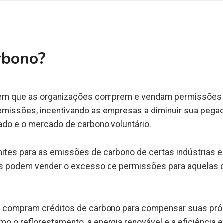
rbono?
m que as organizações comprem e vendam permissões par
issões, incentivando as empresas a diminuir sua pegada 
do e o mercado de carbono voluntário.
ites para as emissões de carbono de certas indústrias
podem vender o excesso de permissões para aquelas qu
os compram créditos de carbono para compensar suas pr
o o reflorestamento, a energia renovável e a eficiência e