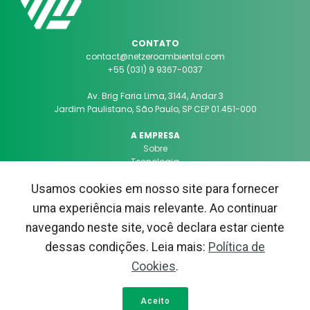
CONTATO
contact@netzeroambiental.com
+55 (031) 9 9367-0037
Av. Brig Faria Lima, 3144, Andar 3
Jardim Paulistano, São Paulo, SP CEP 01.451-000
A EMPRESA
Sobre
Tecnologia
Código de Conduta
Usamos cookies em nosso site para fornecer
Contato
uma experiência mais relevante. Ao continuar
SAIBA MAIS
navegando neste site, você declara estar ciente
Destaques
FAQ
dessas condições. Leia mais:
Política de
Cookies
.
© 2026 NetZero Ambiental - Todos os direitos reservados. |
BHCS Solutions
Aceito